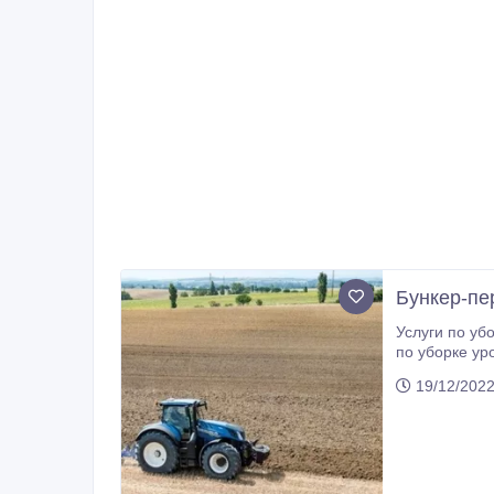
Бункер-пер
Услуги по уб
по уборке урожая комбайнами, обработка земл
структуриров
19/12/202