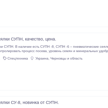
ялки СУПН, качество, цена.
есть СУПН -8, СУПН -6 – пневматические сеялки. Стандартный механизм СУПН сеялок
осева, уровень семян и минеральных удобрений в бункерах. Сеялки СУПН просты в
, качество превышает
1
Спецтехника
Украина, Черновцы и область
ялки СУ-8, новинка от СУПН.