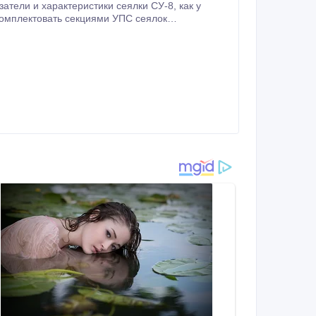
омплектовать секциями УПС сеялок
(добавляется точность высева), дополнительные комплектующие, запчасти подходят как СУПН, так и УПС.