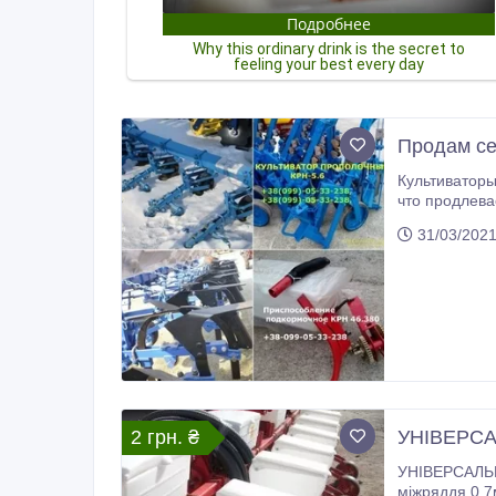
Продам сек
Культиваторы КРН знают все, они давно применяются для
что продлевает срок службы. Секции, отдельные запчасти
культиваторов, усиленные на подшипниках (204 подшипника). Кроме секций культиватора в наличии также е
31/03/202
2 грн. ₴
УНІВЕРСА
УНІВЕРСАЛЬНА модернізована 
міжряддя 0.7м