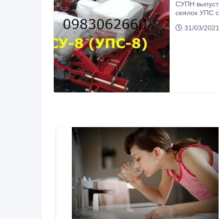
СУПН выпустили новую сеялку СУ-8, сеялка 
сеялок УПС 
31/03/202