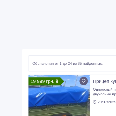
Объявления от 1 до 24 из 85 найденных.
19 999 грн. ₴
Прицеп ку
Одноосный прицеп Днепр- 200! Данный прицеп выдержи
двухосные прицепы, прицепы из бакелитовой фанеры . Широкий выбор цвет
20/07/202