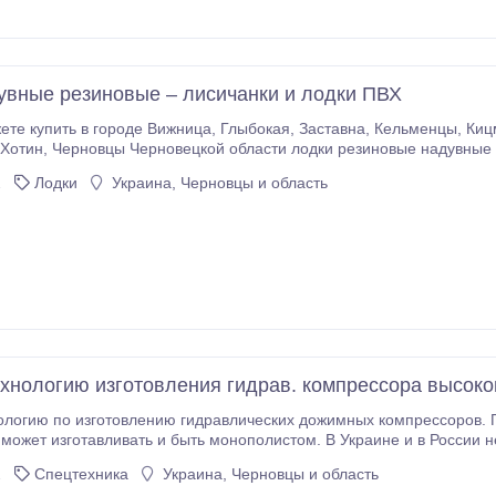
увные резиновые – лисичанки и лодки ПВХ
ьменцы, Кицмань, Новоднестровск, Новоселица, Сокиряны,
2
Лодки
Украина, Черновцы и область
ам надувную лодку Лисичанка в Кельменцах, продам лодку надувную Лисичанка в
продам лодку резиновую в Сторожинце, продам резиновые лодки Лисичанка в Хотине,
овые лодки Лисичанки в Черновцах.
хнологию изготовления гидрав. компрессора высоко
ологию по изготовлению гидравлических дожимных компрессоров. 
может изготавливать и быть монополистом. В Украине и в России не
зготовляют в Украине нет вообще лишь в основном реставрация ст
2
Спецтехника
Украина, Черновцы и область