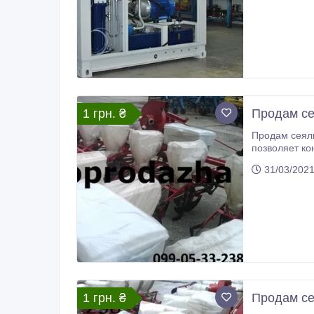
1 грн. ₴
Продам се
Продам сеялки СУПН. В наличии 
позволяет контролировать процесс п
использовании, их легко настраивать, долгий срок эксплуатации. СУПН-8 лучший вариант по данной цене
31/03/202
стоимость.
1 грн. ₴
Продам се