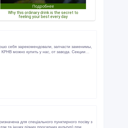
дзи та інших різних просапних культур) при