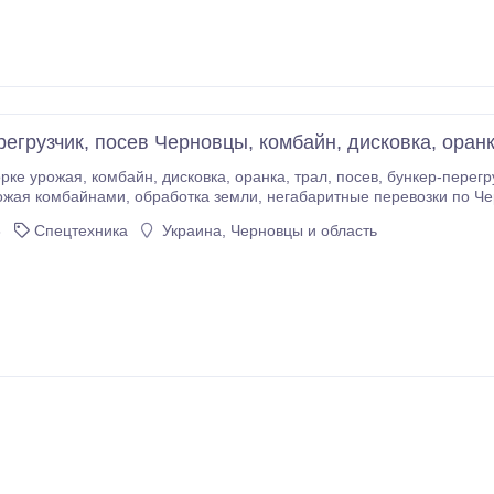
егрузчик, посев Черновцы, комбайн, дисковка, оранк
орке урожая, комбайн, дисковка, оранка, трал, посев, бункер-перег
и, негабаритные перевозки по Черновицкой области и Украине,
анная вода для повышения урожайности. http://avto-spectehnika.com
3
Спецтехника
Украина, Черновцы и область