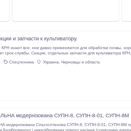
ции и запчасти к культиватору.
 обработки почвы, хорошо себя зарекомендовали, запчасти заменимы,
 для культиватора КРН, КРНВ можно купить у нас, от завода. Секции
сть брус(рама)
1
Спецтехника
Украина, Черновцы и область
культиватора, опорные колеса, туковая система, и др.
ЛЬНА модернізована СУПН-8, СУПН-8-01, СУПН-8М
Сільгосптехніка СУПН-8, СУПН-8-01, СУПН-8М призначена для спеціального пунктирного посіву з
 Каліброваного і некаліброваних різного насіння (соняшнику кукуру