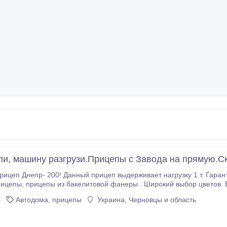
пи, машину разгрузи.Прицепы с Завода на прямую.С
вает нагрузку 1 т. Гарантия качества! В наличии и под заказ одноосные и
ов. Есть возможность приобрести прицеп в
рассрочку, без % и первых взносов. Доставка по всей Украине .
5
Автодома, прицепы
Украина, Черновцы и область