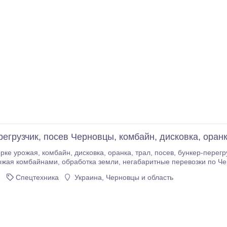
егрузчик, посев Черновцы, комбайн, дисковка, оранк
орке урожая, комбайн, дисковка, оранка, трал, посев, бункер-перег
и, негабаритные перевозки по Черновицкой области и Украине,
анная вода для повышения урожайности. http://avto-spectehnika.com
2
Спецтехника
Украина, Черновцы и область