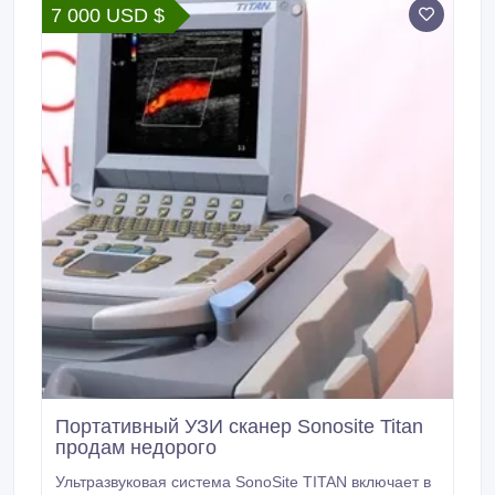
7 000 USD $
месяцев на новое и б.
Портативный УЗИ сканер Sonosite Titan
продам недорого
Ультразвуковая система SonoSite TITAN включает в