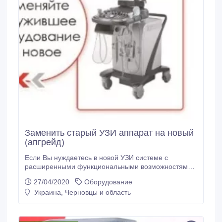
Заменить старый УЗИ аппарат на новый
(апгрейд)
Если Вы нуждаетесь в новой УЗИ системе с
расширенными функциональными возможностями,
– осуществите замену (апгрейд) Вашего старого
27/04/2020
Оборудование
ультразвукового сканера на новый. Индивидуальный
Украина, Черновцы и область
подход к клиенту, качественная консультация,
обоюдно выгодные условия. Обращайтесь к нам
уже сегодня! Мы помогаем выбрать лучшее
оборудование из массы предложений; гарантия 12