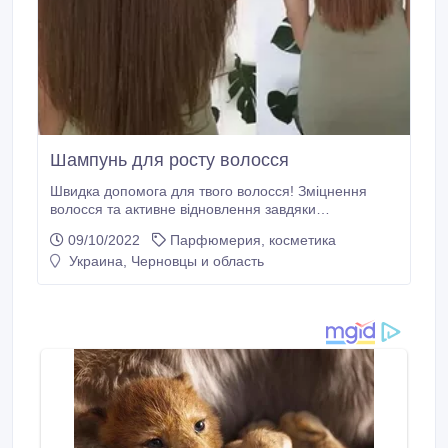
Шампунь для росту волосся
Швидка допомога для твого волосся! Зміцнення
волосся та активне відновлення завдяки
комплексному догляду. Шампунь 225 мл маска 200
09/10/2022
Парфюмерия, косметика
мл. Набір за 298 грн! Серія для волосся з часником,
Украина, Черновцы и область
вітаміном В5 та капіксилом! Серія не пахне
часником. Через 3-4 тижні побачите помітний ефект,
як працює ця серія.