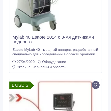
Mylab 40 Esaote 2014 с 3-мя датчиками
недорого
Esaote MyLab 40 - мощный аппарат, разработанный
специально для исследований в области урологии,
акушерства и гинекологии, педиатрии,
27/04/2020
Оборудование
ревматологии и общей визуализации. Высокое
Украина, Черновцы и область
качество визуализации и надёжность работы MyLab
40 делают его необходимым помощником в
скрининговых исследованиях. Компания RH
предоставит Вам не только высококлассный
1 USD $
аппарат, но также полный пакет документов,
гарантию, доставку, и даже возможность обучения
Ваших врачей.