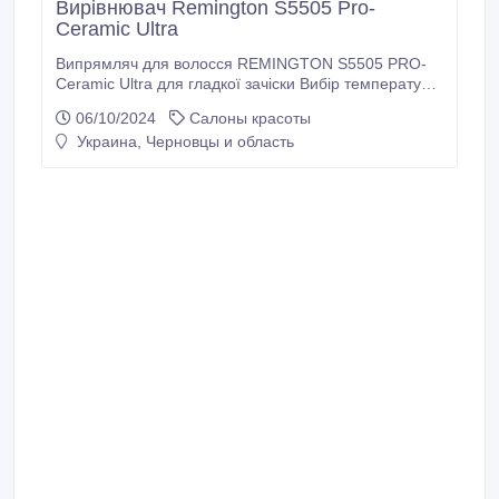
Вирівнювач Remington S5505 Pro-
Ceramic Ultra
Випрямляч для волосся REMINGTON S5505 PRO-
Ceramic Ultra для гладкої зачіски Вибір температури
нагріву є Діапазон температури нагріву 150-230 °C З
06/10/2024
Салоны красоты
терморегулятором Розміри пластин (дхш), см 110 х
Украина, Черновцы и область
20 Покриття нагрівального елемента кераміка
Довжина шнура 180 см Потужність 53-42 Вт.