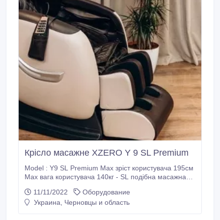
Крісло масажне XZERO Y 9 SL Premium
Model : Y9 SL Premium Мах зріст користувача 195см
Мах вага користувача 140кг - SL подібна масажна
каретка яка рухається від шиї до стегнової частини.
11/11/2022
Оборудование
Дана модель крісла включає в себе Функцію
Украина, Черновцы и область
автоматичного визначення форми тіла. Режими: -
Масаж Шиацу. - Роликовий масаж голови. -