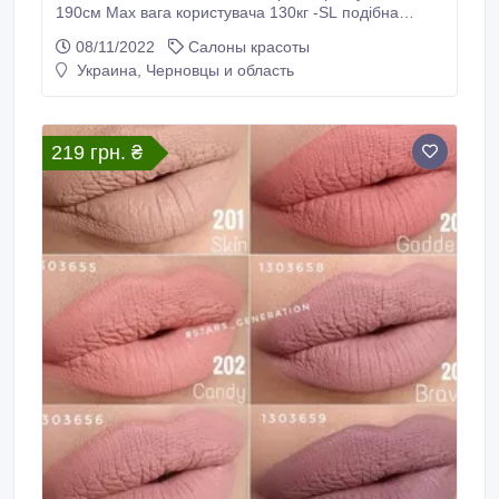
190см Мах вага користувача 130кг -SL подібна
масажна каретка... яка рухається від шиї до
08/11/2022
Салоны красоты
бедренної частини. Режими: -Масаж Шиацу.
Украина, Черновцы и область
-Роликовий масаж шиї.
219 грн. ₴