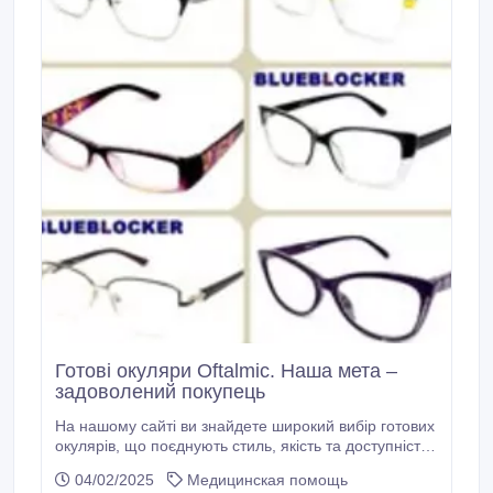
Готові окуляри Oftalmic. Наша мета –
задоволений покупець
На нашому сайті ви знайдете широкий вибір готових
окулярів, що поєднують стиль, якість та доступність
за ціною. Наші готові окуляри забезпечать
04/02/2025
Медицинская помощь
найкращий результат і ясність зору. Ми розуміємо,