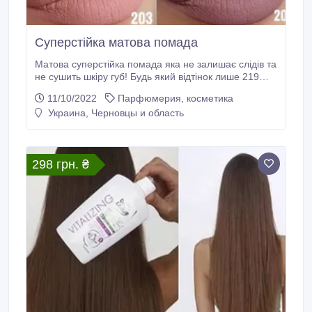
Суперстійка матова помада
Матова суперстійка помада яка не залишає слідів та
не сушить шкіру губ! Будь який відтінок лише 219
грн! Мій номер вайбер (050) 5650742. Пишіть мені
11/10/2022
Парфюмерия, косметика
та отримайте доступ в закритий чат з косметикою,
Украина, Черновцы и область
парфумерією та продукцією для дому. Великий
асортимент. Висока якість та доступні ціни!.
298 грн. ₴