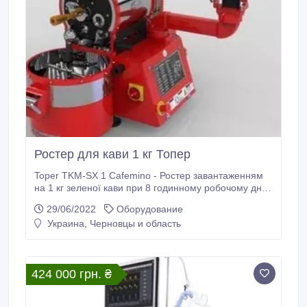
Ростер для кави 1 кг Топер
Toper TKM-SX 1 Cafemino - Ростер завантаженням
на 1 кг зеленої кави при 8 годинному робочому дні
зможе обсмажити 500-600кг. зеленої кави в місяць.
29/06/2022
Оборудование
Ростер може постачатися як електричний так і
Украина, Черновцы и область
газовий. Обсмажування кави проходить за
технологією термічної обсмажування і одночасно
обсмажити гарячим повітрям в процентному
співвідношенні 70% на 30% яке гарантує надійність і
424 000 грн. ₴
якість обсмажування.