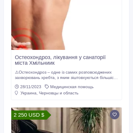
Остеохондроз, лікування у санаторії
міста Хмільниик
⚠️Остеохондроз – одне із самих розповсюджених
захворювань хребта, з яким зіштовхуються більшість
людей. ❗️Воно не тільки викликає характерні болі,
28/11/2023
Медицинская помощь
але і приводить до скутості у русі. Остеохондроз
Украина, Черновцы и область
-вважається дегенеративною атрофічною
патологією, тому він вимагає особливо уважного
підходу під час лікування.
2 250 USD $