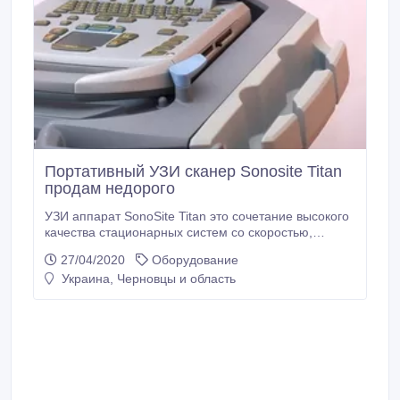
Портативный УЗИ сканер Sonosite Titan
продам недорого
УЗИ аппарат SonoSite Titan это сочетание высокого
качества стационарных систем со скоростью,
гибкостью и удобством портативов. Используется
27/04/2020
Оборудование
для визуализации костно-мышечной системы,
Украина, Черновцы и область
сосудов и малых структур (молочная и щитовидная
железа). Понятный и интуитивно доступный
пользовательский интерфейс делает работу с
системой простой и комфортной, существенно
сокращая время проведения диагностических
исследований.