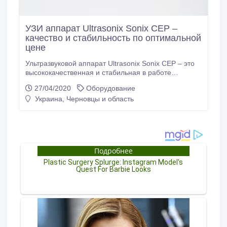
УЗИ аппарат Ultrasonix Sonix CEP –
качество и стабильность по оптимальной
цене
Ультразвуковой аппарат Ultrasonix Sonix CEP – это
высококачественная и стабильная в работе
диагностическая система, максимально
27/04/2020
Оборудование
комфортная для врача и, в то же время, простая в
Украина, Черновцы и область
эксплуатации. Sonix CEP разработан специально
для таких видов исследований: акушерство,
гинекология, ангиология, общие исследования,
исследования сердечно-сосудистой системы,
опорно-двигательного аппарата и поверхностно
расположенных органов.