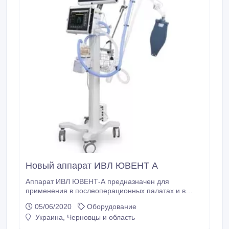
Новый аппарат ИВЛ ЮВЕНТ А
Аппарат ИВЛ ЮВЕНТ-А предназначен для
применения в послеоперационных палатах и в
отделениях интенсивной терапии. Использование:
05/06/2020
Оборудование
непрерывное и прерывистое; инвазивное и
Украина, Черновцы и область
неинвазивное; для детей и взрослых. Поддержка
дыхания может происходить через