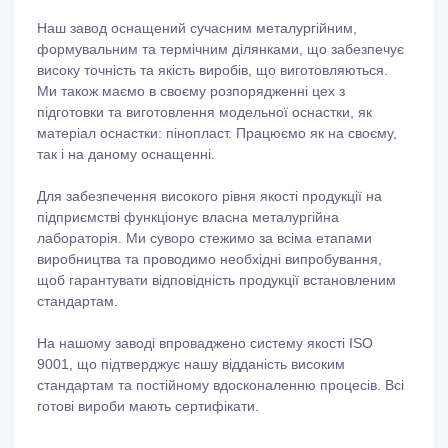
послуги з лиття металевих деталей відповідно до ваших
креслень. Ми працюємо з різними робочими
матеріалами, включаючи сталь і чавун, що дозволяє
нам задовольняти потреби різних галузей.
Широкий спектр продукції, що виготовляється,
відливаємо деталі та запасні частини для таких
промисловостей як: агропромислового комплексу;
гірничо-металургійного комплексу; енергетики;
суднобудівної та судноремонтної промисловості;
машинобудування; кар'єрні управління; механічні цехи;
будівельні компанії; сталеливарні підприємства; гірничо-
збагачувальні комбінати; кранові заводи; коксохімічні
заводи; додатково відливаються деталі народного
споживання, а також художні, архітектурні вироби;
виготовляються чавунний чани; чавунний круглий
діаметром до двох метрів.
Наш завод оснащений сучасним металургійним,
формувальним та термічним ділянками, що забезпечує
високу точність та якість виробів, що виготовляються.
Ми також маємо в своєму розпорядженні цех з