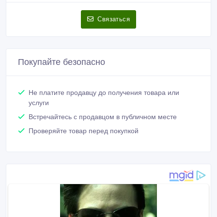
Мetexport
Зарегистрирован 25/10/2024
Активность 2 дн. назад
+380978192003
Связаться