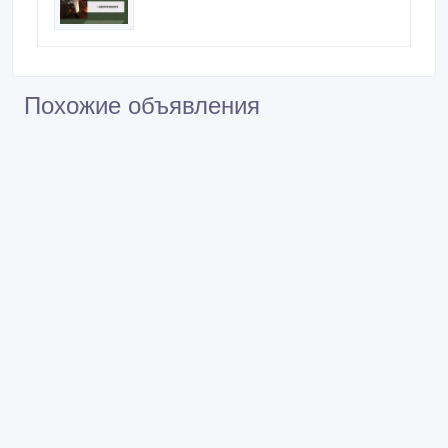
Комплекс послуг з механічного
оброблення металевих виробів і
заготовок
Послуги лиття, висока якість
Лиття металу - надійність,
перевірена часом