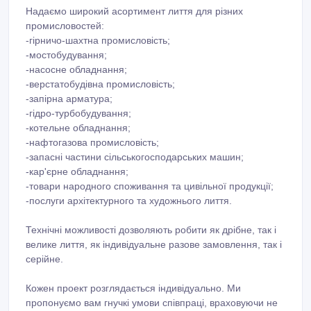
Надаємо широкий асортимент лиття для різних
промисловостей:
-гірничо-шахтна промисловість;
-мостобудування;
-насосне обладнання;
-верстатобудівна промисловість;
-запірна арматура;
-гідро-турбобудування;
-котельне обладнання;
-нафтогазова промисловість;
-запасні частини сільськогосподарських машин;
-кар'єрне обладнання;
-товари народного споживання та цивільної продукції;
-послуги архітектурного та художнього лиття.
Технічні можливості дозволяють робити як дрібне, так і
велике лиття, як індивідуальне разове замовлення, так і
серійне.
Кожен проект розглядається індивідуально. Ми
пропонуємо вам гнучкі умови співпраці, враховуючи не